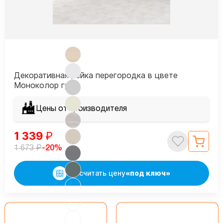
Декоративная рейка перегородка в цвете
Моноколор грей
Цены от производителя
1 339
₽
₽
-20%
1 673
Рассчитать цену
«под ключ»