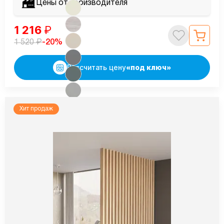
Цены от производителя
1 216
₽
₽
-20%
1 520
Рассчитать цену
«под ключ»
Хит продаж