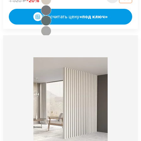
₽
-20%
1 520
Рассчитать цену
«под ключ»