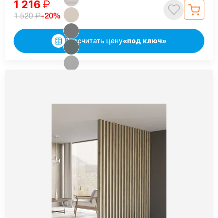
1 216
₽
₽
-20%
1 520
Рассчитать цену
«под ключ»