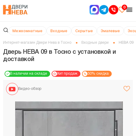
0
Межкомнатные
Входные
Скрытые
Эмалевые
Эко
Интернет-магазин Двери Нева в Тосно
Входные двери
НЕВА 09
Дверь НЕВА 09 в Тосно с установкой и
доставкой
В наличии на складе
Хит продаж
30% скидка
Видео-обзор