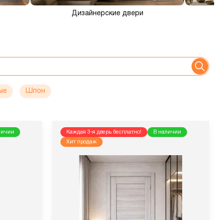
Дизайнерские двери
ые
Шпон
личии
Каждая 3-я дверь бесплатно!
В наличии
Хит продаж