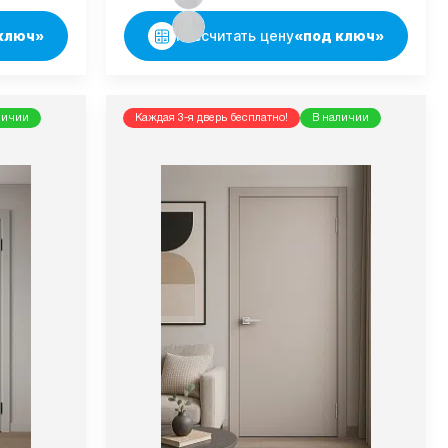
ключ»
Рассчитать цену
«под ключ»
личии
Каждая 3-я дверь бесплатно!
В наличии