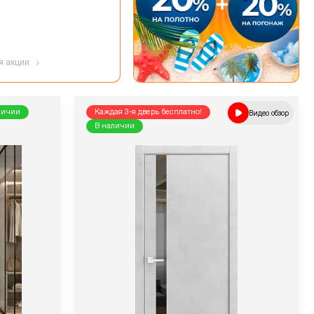
я акции
личии
Каждая 3-я дверь бесплатно!
Видео обзор
В наличии