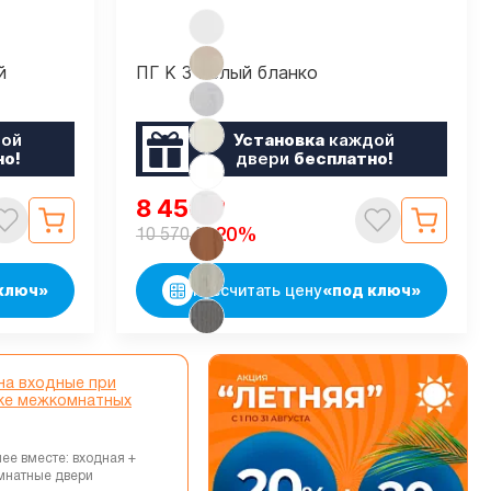
й
ПГ K 3 Белый бланко
ой
Установка
каждой
но!
двери
бесплатно!
8 456
₽
₽
-20%
10 570
ключ»
Рассчитать цену
«под ключ»
на входные при
ке межкомнатных
ее вместе: входная +
мнатные двери