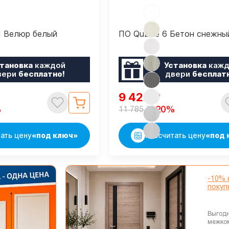
1 Велюр белый
ПО QuLine 6 Бетон снежны
тановка
каждой
Установка
кажд
вери
бесплатно!
двери
бесплат
9 428
₽
₽
%
-20%
11 785
ать цену
«под ключ»
Рассчитать цену
«под 
-10% 
покуп
Выгодн
межко