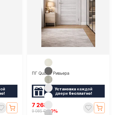
ПГ QuLine Ривьера
ой
Установка
каждой
но!
двери
бесплатно!
7 268
₽
₽
-20%
9 085