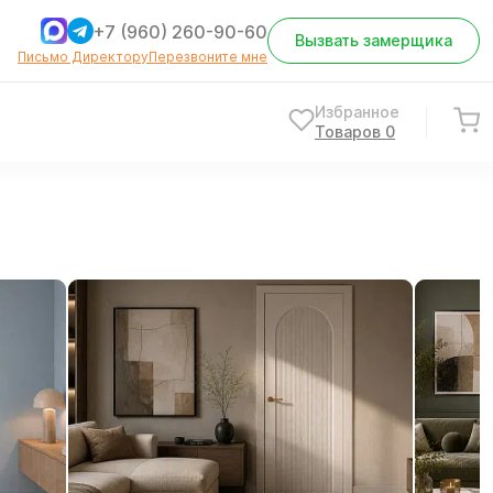
+7 (960) 260-90-60
Вызвать замерщика
Письмо Директору
Перезвоните мне
Избранное
Товаров
0