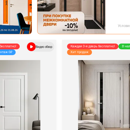
Услови
бесплатно!
Видео обзор
Каждая 3-я дверь бесплатно!
В на
нтаж 0₽
Хит продаж