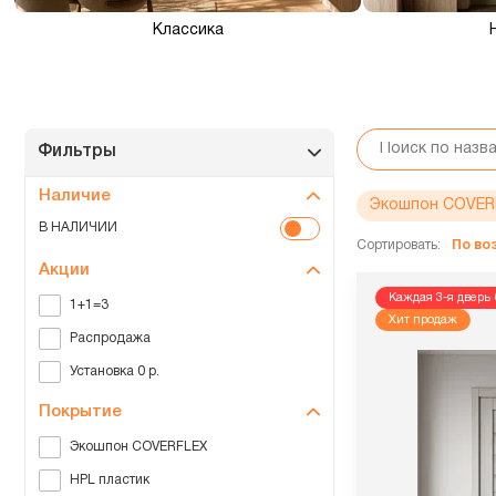
Классика
Фильтры
Наличие
Экошпон COVER
В НАЛИЧИИ
Сортировать:
По в
Акции
Каждая 3-я дверь 
1+1=3
Хит продаж
Распродажа
Установка 0 р.
Покрытие
Экошпон COVERFLEX
HPL пластик