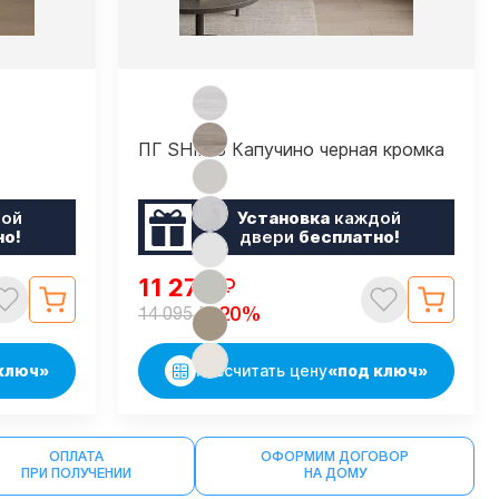
ПГ SHIK 8 Капучино черная кромка
ой
Установка
каждой
но!
двери
бесплатно!
11 276
₽
₽
-20%
14 095
ключ»
Рассчитать цену
«под ключ»
ОПЛАТА
ОФОРМИМ ДОГОВОР
ПРИ ПОЛУЧЕНИИ
НА ДОМУ