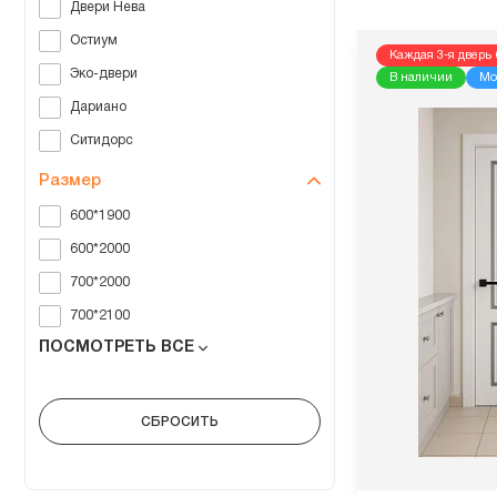
Двери Нева
Остиум
Каждая 3-я дверь 
Эко-двери
В наличии
Мо
Дариано
Ситидорс
Размер
600*1900
600*2000
700*2000
700*2100
ПОСМОТРЕТЬ ВСЕ