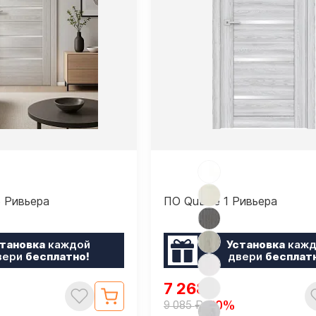
5 Ривьера
ПО QuLine 1 Ривьера
тановка
каждой
Установка
кажд
вери
бесплатно!
двери
бесплат
7 268
₽
₽
-20%
9 085