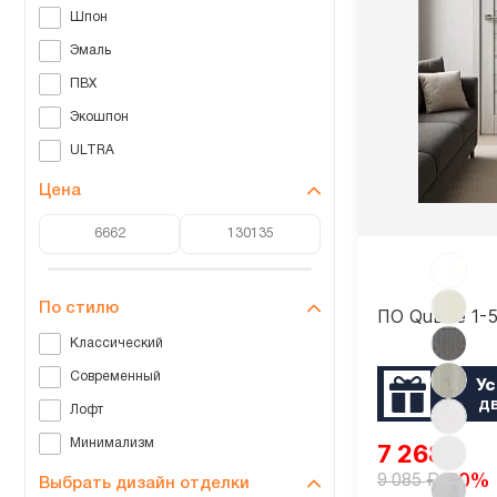
Шпон
Эмаль
ПВХ
Экошпон
ULTRA
Цена
По стилю
ПО QuLine 1-
Классический
Современный
Ус
д
Лофт
Минимализм
7 268
₽
₽
-20%
9 085
Выбрать дизайн отделки