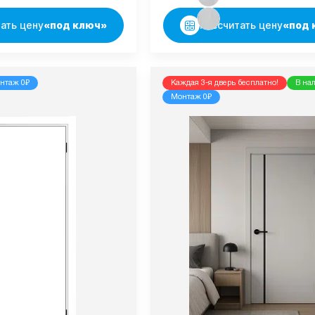
ать цену
«под ключ»
Рассчитать цену
«под 
нтаж 0₽
Каждая 3-я дверь бесплатно!
В на
Монтаж 0₽