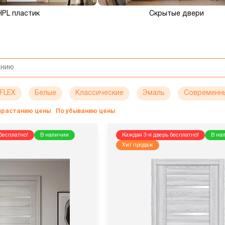
HPL пластик
Скрытые двери
FLEX
Белые
Классические
Эмаль
Современн
озрастанию цены
По убыванию цены
бесплатно!
В наличии
Каждая 3-я дверь бесплатно!
В на
Хит продаж