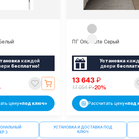
 Белый
ПГ Orion Lite Серый
тановка
каждой
Установка
кажд
вери
бесплатно!
двери
бесплат
13 643
₽
₽
%
-20%
17 054
ать цену
«под ключ»
Рассчитать цену
«под 
ОНАЛЬНЫЙ
УСТАНОВКА И ДОСТАВКА ПОД
КЛЮЧ
МЕР