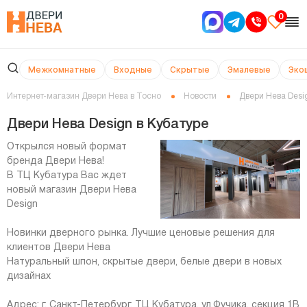
0
Межкомнатные
Входные
Скрытые
Эмалевые
Эко
Интернет-магазин Двери Нева в Тосно
Новости
Двери Нева Desi
Двери Нева Design в Кубатуре
Открылся новый формат
бренда Двери Нева!
В ТЦ Кубатура Вас ждет
новый магазин Двери Нева
Design
Новинки дверного рынка. Лучшие ценовые решения для
клиентов Двери Нева
Натуральный шпон, скрытые двери, белые двери в новых
дизайнах
Адрес: г. Санкт-Петербург, ТЦ Кубатура, ул.Фучика, секция 1B