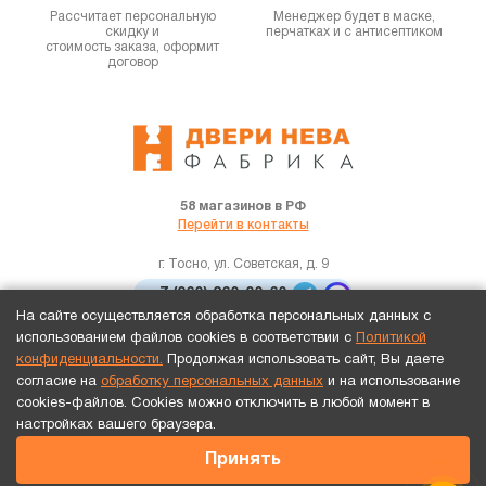
Рассчитает персональную
Менеджер будет в маске,
скидку и
перчатках и с антисептиком
стоимость заказа, оформит
договор
58 магазинов в РФ
Перейти в контакты
г. Тосно, ул. Советская, д. 9
+7 (960) 260-90-60
На сайте осуществляется обработка персональных данных с
использованием файлов cookies в соответствии с
Политикой
tosno@dverineva.ru
конфиденциальности.
Продолжая использовать сайт, Вы даете
согласие на
обработку персональных данных
и на использование
Каталог
Услуги
О нас
Отзывы
Акции
Франшиза
Сертификаты
cookies-файлов. Cookies можно отключить в любой момент в
Адреса
настройках вашего браузера.
Принять
© 2026 Двери Нева
Предоставленные на сайте данные имеют
информационный характер и не являются публичной офертой.