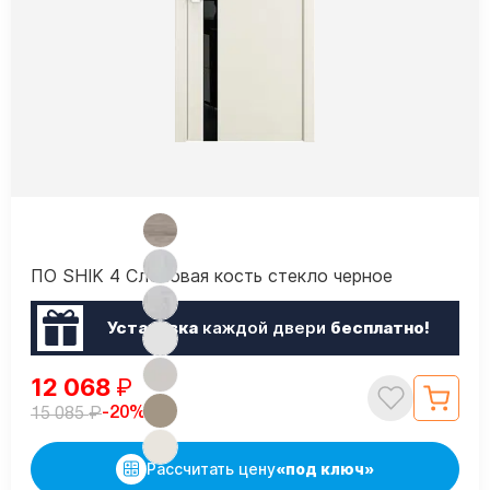
ПО SHIK 4 Слоновая кость стекло черное
Установка
каждой двери
бесплатно!
12 068
₽
₽
-20%
15 085
Рассчитать цену
«под ключ»