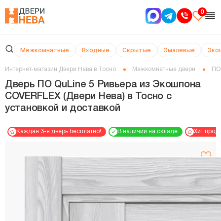
0
Межкомнатные
Входные
Скрытые
Эмалевые
Эко
Интернет-магазин Двери Нева в Тосно
Межкомнатные двери
ПО
Дверь ПО QuLine 5 Ривьера из Экошпона
COVERFLEX (Двери Нева) в Тосно с
установкой и доставкой
Каждая 3-я дверь бесплатно!
В наличии на складе
Хит прод