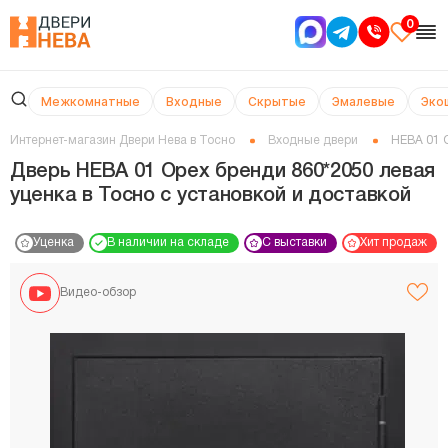
0
Межкомнатные
Входные
Скрытые
Эмалевые
Эко
Интернет-магазин Двери Нева в Тосно
Входные двери
НЕВА 01 
Дверь НЕВА 01 Орех бренди 860*2050 левая
уценка в Тосно с установкой и доставкой
Уценка
В наличии на складе
С выставки
Хит продаж
Видео-обзор