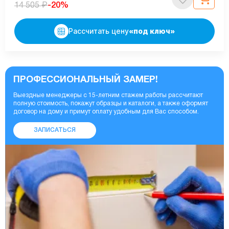
₽
-20%
14 505
Рассчитать цену
«под ключ»
ПРОФЕССИОНАЛЬНЫЙ ЗАМЕР!
Выездные менеджеры с 15-летним стажем работы рассчитают
полную стоимость, покажут образцы и каталоги, а также оформят
договор на дому и примут оплату удобным для Вас способом.
ЗАПИСАТЬСЯ