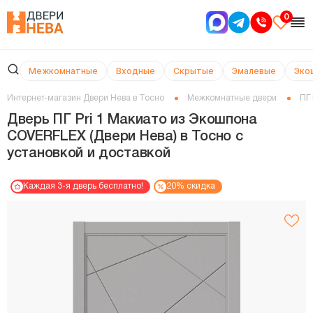
0
Межкомнатные
Входные
Скрытые
Эмалевые
Эко
Интернет-магазин Двери Нева в Тосно
Межкомнатные двери
ПГ 
Дверь ПГ Pri 1 Макиато из Экошпона
COVERFLEX (Двери Нева) в Тосно с
установкой и доставкой
Каждая 3-я дверь бесплатно!
20% скидка