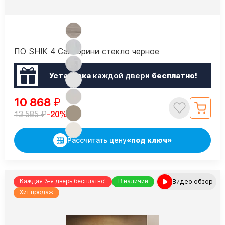
ПО SHIK 4 Санторини стекло черное
Установка
каждой двери
бесплатно!
10 868
₽
₽
-20%
13 585
Рассчитать цену
«под ключ»
Видео обзор
Каждая 3-я дверь бесплатно!
В наличии
Хит продаж