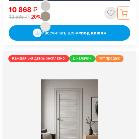
10 868
₽
₽
-20%
13 585
Рассчитать цену
«под ключ»
Каждая 3-я дверь бесплатно!
В наличии
Хит продаж