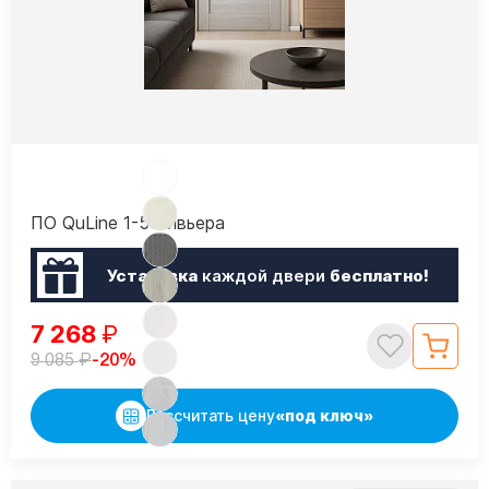
ПО QuLine 1-5 Ривьера
Установка
каждой двери
бесплатно!
7 268
₽
₽
-20%
9 085
Рассчитать цену
«под ключ»