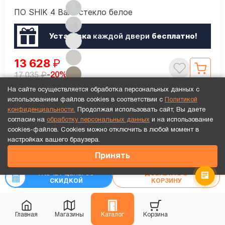
ПО SHIK 4 Вайт стекло белое
Установка
каждой двери
бесплатно!
13 628
₽
₽
-20%
17 035
На сайте осуществляется обработка персональных данных с
Рассчитать цену
«под ключ»
использованием файлов cookies в соответствии с
Политикой
конфиденциальности.
Продолжая использовать сайт, Вы даете
согласие на
обработку персональных данных
и на использование
cookies-файлов. Cookies можно отключить в любой момент в
Точный расчет за 10 минут по СМС или телефону!
настройках вашего браузера.
В наличии
22 193
₽
Принять
₽
27 741
РАСЧЕТ ЦЕНЫ СО
ДОБАВИТЬ В
СКИДКОЙ
КОРЗИНУ
Главная
Магазины
Каталог
Корзина