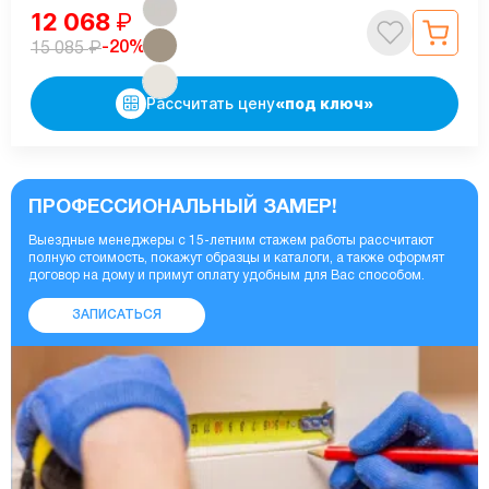
12 068
₽
₽
-20%
15 085
Рассчитать цену
«под ключ»
ПРОФЕССИОНАЛЬНЫЙ ЗАМЕР!
Выездные менеджеры с 15-летним стажем работы рассчитают
полную стоимость, покажут образцы и каталоги, а также оформят
договор на дому и примут оплату удобным для Вас способом.
ЗАПИСАТЬСЯ