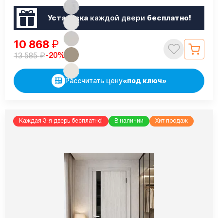
Установка
каждой двери
бесплатно!
10 868
₽
₽
-20%
13 585
Рассчитать цену
«под ключ»
Каждая 3-я дверь бесплатно!
В наличии
Хит продаж