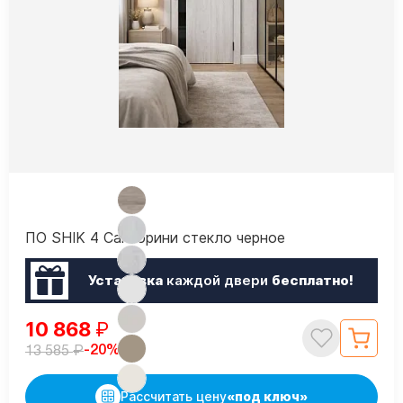
ПО SHIK 4 Санторини стекло черное
Установка
каждой двери
бесплатно!
10 868
₽
₽
-20%
13 585
Рассчитать цену
«под ключ»