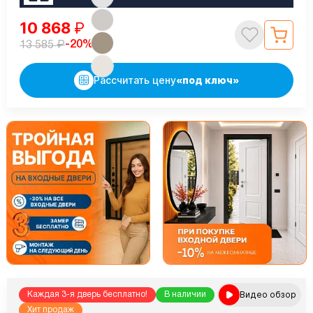
10 868
₽
₽
-20%
13 585
Рассчитать цену
«под ключ»
Видео обзор
Каждая 3-я дверь бесплатно!
В наличии
Хит продаж