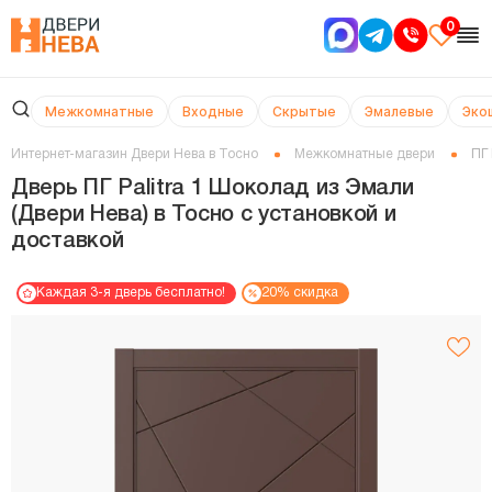
0
Межкомнатные
Входные
Скрытые
Эмалевые
Эко
Интернет-магазин Двери Нева в Тосно
Межкомнатные двери
ПГ 
Дверь ПГ Palitra 1 Шоколад из Эмали
(Двери Нева) в Тосно с установкой и
доставкой
Каждая 3-я дверь бесплатно!
20% скидка